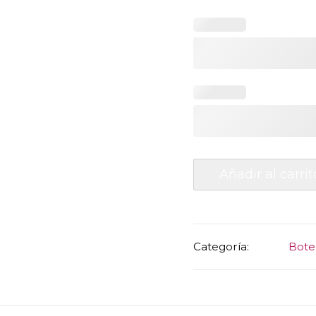
Casa
Añadir al carrit
Dragones
Joven
cantidad
Categoría:
Botel