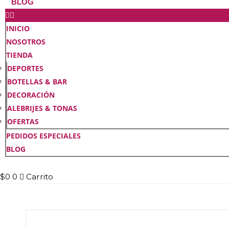
BLOG
INICIO
NOSOTROS
TIENDA
DEPORTES
BOTELLAS & BAR
DECORACIÓN
ALEBRIJES & TONAS
OFERTAS
PEDIDOS ESPECIALES
BLOG
$
0
0
Carrito