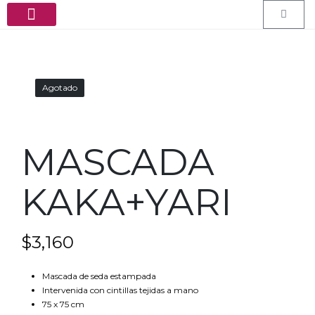
PEDIDOS ESPECIALES
Agotado
MASCADA
KAKA+YARI
$
3,160
Mascada de seda estampada
Intervenida con cintillas tejidas a mano
75 x 75 cm