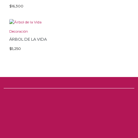
$
16,300
Decoración
ÁRBOL DE LA VIDA
$
5,250