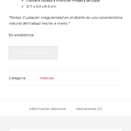
Pantera tallada a mano en madera de copal
21.7 x 6.3 x 8.3 cm
*Notas:
Cualquier irregularidad en el diseño es una característica
natural del trabajo hecho a mano.*
En existencia
Añadir al carrito
Categoría:
Alebrijes
Información adicional
Valoraciones (0)