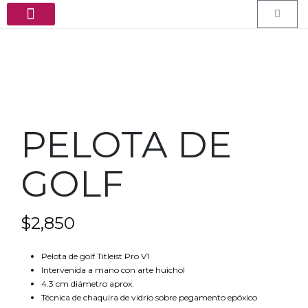
PEDIDOS ESPECIALES
PELOTA DE
GOLF
$
2,850
Pelota de golf Titleist Pro V1
Intervenida a mano con arte huichol
4.3 cm diámetro aprox.
Técnica de chaquira de vidrio sobre pegamento epóxico