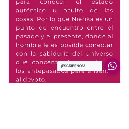
para conocer el estado
auténtico u oculto de las
cosas. Por lo que Nierika es un
punto de encuentro entre el
pasado y el presente, donde al
hombre le es posible conectar
con la sabiduría del Universo
que concentra la energía de
¡ESCRÍBENOS!
los antepasados para enseñar
al devoto.
La palabra “nierika” también
se utiliza para referirse a
palabra “deidad”. Esta
considera los espacios