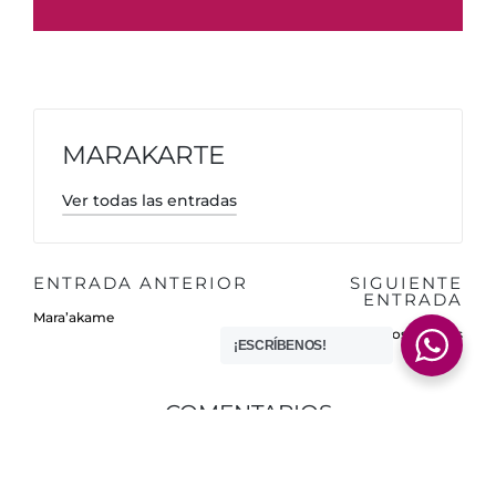
MARAKARTE
Ver todas las entradas
ENTRADA ANTERIOR
SIGUIENTE
ENTRADA
Mara’akame
la curaduría de los cráneos
¡ESCRÍBENOS!
COMENTARIOS
Aún no hay comentarios. ¿Por qué no comienzas el
debate?